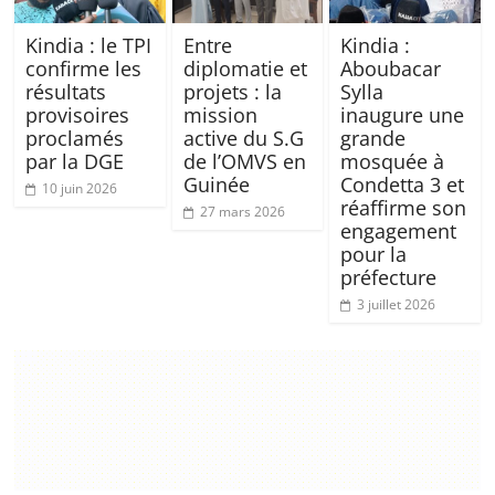
Kindia : le TPI
Entre
Kindia :
confirme les
diplomatie et
Aboubacar
résultats
projets : la
Sylla
provisoires
mission
inaugure une
proclamés
active du S.G
grande
par la DGE
de l’OMVS en
mosquée à
Guinée
Condetta 3 et
10 juin 2026
réaffirme son
27 mars 2026
engagement
pour la
préfecture
3 juillet 2026