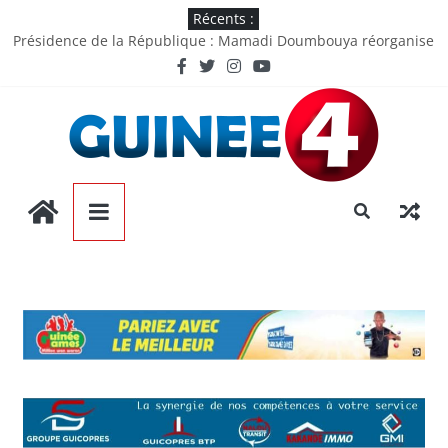
Récents :
Installation de Djénabou Touré au MATD : « Je viens pour
écouter, travailler et servir la Nation »
Présidence de la République : Mamadi Doumbouya réorganise
son entourage et nomme plusieurs hauts responsables
Discours du President de l’Assemblée Nationale Dr Dansa
KOUROUMA pour la première plénière extraordinaire
Port Autonome de Conakry : une première historique,
l’institution décroche la prestigieuse certification ISO 9001
Mamadi Doumbouya met le cap sur la Grèce pour un congé