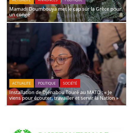
Mamadi Doumbouya met le cap sur la Grèce pour
un congé
ACTUALITE
POLITIQUE
SOCIÉTÉ
Installation de Djénabou Touré au MATD : « Je
viens pour écouter, travailler et servir la Nation »