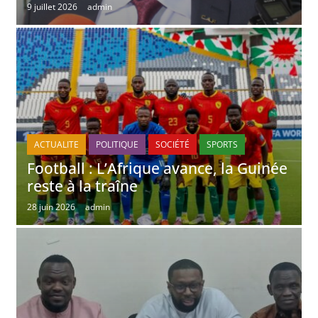
9 juillet 2026
admin
ACTUALITE
POLITIQUE
SOCIÉTÉ
SPORTS
Football : L’Afrique avance, la Guinée
reste à la traîne
28 juin 2026
admin