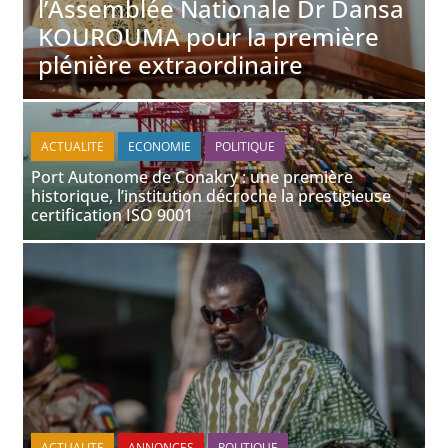
l’Assemblée Nationale Dr Dansa
KOUROUMA pour la première
plénière extraordinaire
ACTUALITE
ECONOMIE
POLITIQUE
Port Autonome de Conakry : une première
historique, l’institution décroche la prestigieuse
certification ISO 9001
ACTUALITE
ANNONCES
POLITIQUE