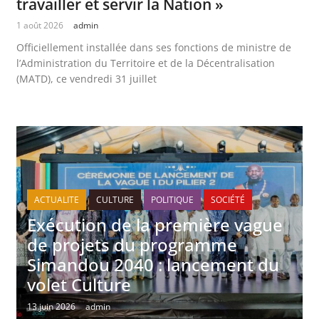
travailler et servir la Nation »
1 août 2026
admin
Officiellement installée dans ses fonctions de ministre de
l’Administration du Territoire et de la Décentralisation
(MATD), ce vendredi 31 juillet
ACTUALITE
CULTURE
POLITIQUE
SOCIÉTÉ
Exécution de la première vague
de projets du programme
Simandou 2040 : lancement du
volet Culture
13 juin 2026
admin