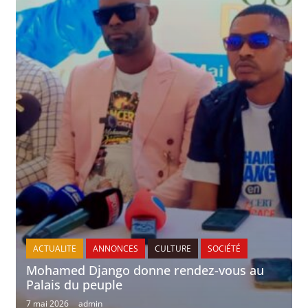
ACTUALITE
ANNONCES
CULTURE
SOCIÉTÉ
Mohamed Django donne rendez-vous au
Palais du peuple
7 mai 2026
admin