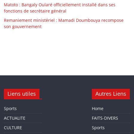
Matoto : Bangaly Oularé officiellement installé dans ses
fonctions de secrétaire général
Remaniement ministériel : Mamadi Doumbouya recompose
son gouvernement
Liens utiles
Autres Liens
Sports
Home
ACTUALITE
FAITS-DIVERS
CULTURE
Sports