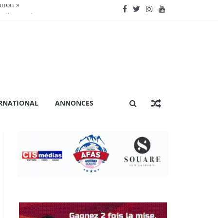
ation »
nctionnent »
énière extraordinaire
 certification ISO 9001
RNATIONAL
ANNONCES