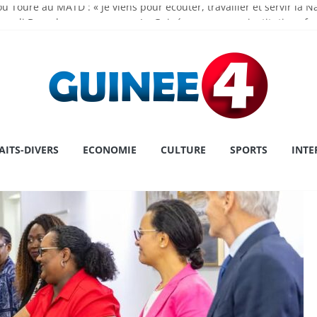
u Touré au MATD : « Je viens pour écouter, travailler et servir la N
madi Doumbouya rassure : « La Guinée avance, ses institutions fo
 de l’Assemblée Nationale Dr Dansa KOUROUMA pour la première pl
ry : une première historique, l’institution décroche la prestigieuse
 le cap sur la Grèce pour un congé
AITS-DIVERS
ECONOMIE
CULTURE
SPORTS
INTE