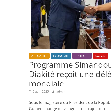
ACTUALITE
ECONOMIE
POLITIQUE
Société
Programme Simandou 2
Diakité reçoit une dél
mondiale
9 avril 2025
admin
Sous le magistère du Président de la Répu
Guinée change de visage et de trajectoire