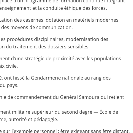
n place d’un programme de formation continue intégrant
renseignement et la conduite éthique des forces.
itation des casernes, dotation en matériels modernes,
ion des moyens de communication.
n des procédures disciplinaires, modernisation des
ion du traitement des dossiers sensibles.
t d’une stratégie de proximité avec les populations
x civile.
é, ont hissé la Gendarmerie nationale au rang des
 du pays.
sophie de commandement du Général Samoura qui retient
ement militaire supérieur du second degré — École de
me, autorité et pédagogie.
sur l’exemple personnel : être exigeant sans être distant,