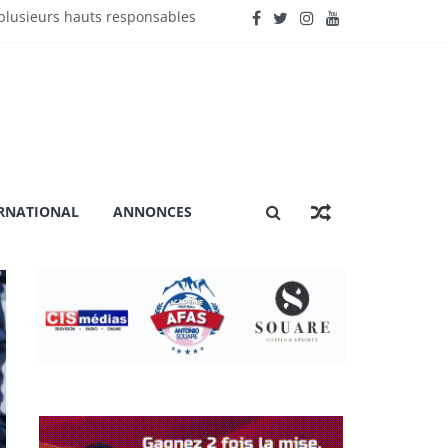
lusieurs hauts responsables
énière extraordinaire
 certification ISO 9001
ation »
RNATIONAL
ANNONCES