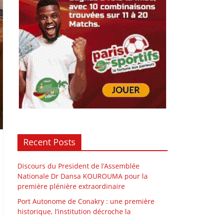
Recent Posts
Discours du President de l’Assemblée
Nationale Dr Dansa KOUROUMA pour la
première plénière extraordinaire
Port Autonome de Conakry : une première
historique, l’institution décroche la