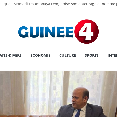
ublique : Mamadi Doumbouya réorganise son entourage et nomme p
 de l’Assemblée Nationale Dr Dansa KOUROUMA pour la première pl
ry : une première historique, l’institution décroche la prestigieuse
 le cap sur la Grèce pour un congé
u Touré au MATD : « Je viens pour écouter, travailler et servir la N
AITS-DIVERS
ECONOMIE
CULTURE
SPORTS
INTE