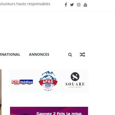
lusieurs hauts responsables
énière extraordinaire
 certification ISO 9001
ation »
RNATIONAL
ANNONCES