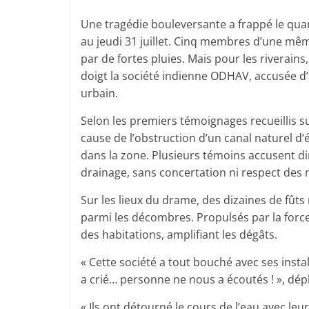
Une tragédie bouleversante a frappé le qua
au jeudi 31 juillet. Cinq membres d’une mê
par de fortes pluies. Mais pour les riverains
doigt la société indienne ODHAV, accusée 
urbain.
Selon les premiers témoignages recueillis s
cause de l’obstruction d’un canal naturel d
dans la zone. Plusieurs témoins accusent d
drainage, sans concertation ni respect de
Sur les lieux du drame, des dizaines de fût
parmi les décombres. Propulsés par la force 
des habitations, amplifiant les dégâts.
« Cette société a tout bouché avec ses insta
a crié… personne ne nous a écoutés ! », dép
« Ils ont détourné le cours de l’eau avec leu