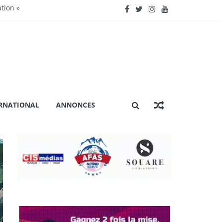
ation »
nctionnent »
énière extraordinaire
 certification ISO 9001
RNATIONAL
ANNONCES