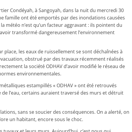
rtier Condéyah, à Sangoyah, dans la nuit du mercredi 30
me famille ont été emportés par des inondations causées
, la météo n’est qu’un facteur aggravant : ils pointent du
d’avoir transformé dangereusement l’environnement
ur place, les eaux de ruissellement se sont déchaînées à
’évacuation, obstrué par des travaux récemment réalisés
irectement la société ODHAV d’avoir modifié le réseau de
s normes environnementales.
s métalliques estampillés « ODHAV » ont été retrouvés
de l’eau, certains auraient traversé des murs et détruit
llations, sans se soucier des conséquences. On a alerté, on
lore un habitant, encore sous le choc.
rs tuyaux et leurs murs. Aujourd’hui, c’est nous qui