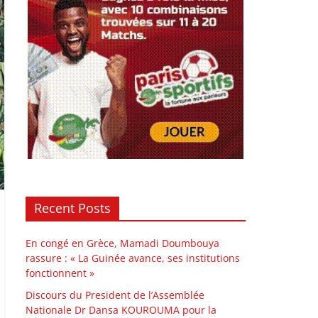
Recent Posts
En congé en Grèce, Mamadi Doumbouya
rassure : « La Guinée avance, ses institutions
fonctionnent »
Discours du President de l’Assemblée
Nationale Dr Dansa KOUROUMA pour la