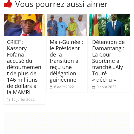
Vous pourrez aussi aimer
CRIEF :
Mali-Guinée :
Détention de
Kassory
le Président
Damantang :
Fofana
de la
La Cour
accusé du
transition a
Suprême a
détournemen
reçu une
tranché…Aly
t de plus de
délégation
Touré
146 millions
guinéenne
« déchu »
de dollars à
6 août 2022
9 août 2022
la MAMRI
15 juillet 2022