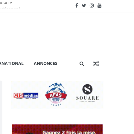
ation »
nctionnent »
énière extraordinaire
 certification ISO 9001
RNATIONAL
ANNONCES