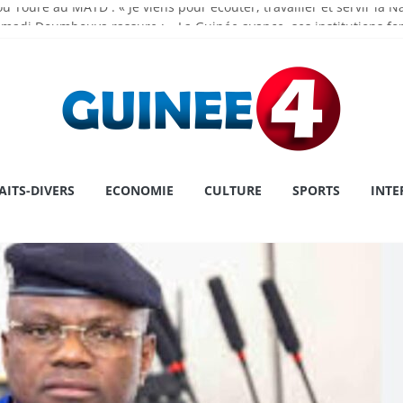
u Touré au MATD : « Je viens pour écouter, travailler et servir la N
madi Doumbouya rassure : « La Guinée avance, ses institutions fo
 de l’Assemblée Nationale Dr Dansa KOUROUMA pour la première pl
ry : une première historique, l’institution décroche la prestigieuse
 le cap sur la Grèce pour un congé
AITS-DIVERS
ECONOMIE
CULTURE
SPORTS
INTE