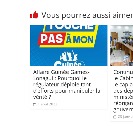
Vous pourrez aussi aime
Affaire Guinée Games-
Continu
Lonagui : Pourquoi le
le Cabin
régulateur déploie tant
le cap a
d’efforts pour manipuler la
des dé
vérité ?
ministé
réorgan
1 août 2022
gouver
23 janvi