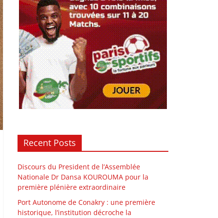
Recent Posts
Discours du President de l’Assemblée
Nationale Dr Dansa KOUROUMA pour la
première plénière extraordinaire
Port Autonome de Conakry : une première
historique, l’institution décroche la