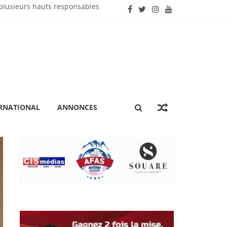
lusieurs hauts responsables
énière extraordinaire
 certification ISO 9001
ation »
RNATIONAL
ANNONCES