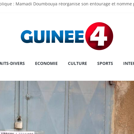
ublique : Mamadi Doumbouya réorganise son entourage et nomme p
 de l’Assemblée Nationale Dr Dansa KOUROUMA pour la première pl
ry : une première historique, l’institution décroche la prestigieuse
 le cap sur la Grèce pour un congé
u Touré au MATD : « Je viens pour écouter, travailler et servir la N
AITS-DIVERS
ECONOMIE
CULTURE
SPORTS
INTE