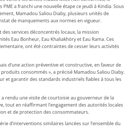
s PME a franchi une nouvelle étape ce jeudi à Kindia. Sous
tement, Mamadou Saliou Diaby, plusieurs unités de
onstat de manquements aux normes en vigueur.
des services déconcentrés locaux, la mission
unités Eau Bonheur, Eau Khaliakhöry et Eau Rama. Ces
ementaire, ont été contraintes de cesser leurs activités
mais d’une action préventive et constructive, en faveur de
des produits consommés », a précisé Mamadou Saliou Diaby.
teur et garantir des standards industriels fiables à tous les
n a rendu une visite de courtoisie au gouverneur de la
tive, tout en réaffirmant l’engagement des autorités locales
ion et de protection des consommateurs.
série d’interventions similaires lancées sur l’ensemble du