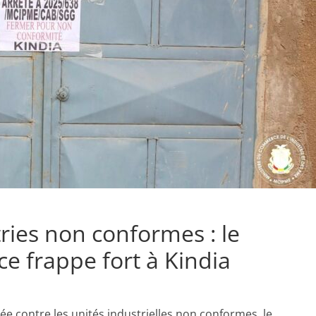
tries non conformes : le
 frappe fort à Kindia
ée contre les unités industrielles non conformes, le