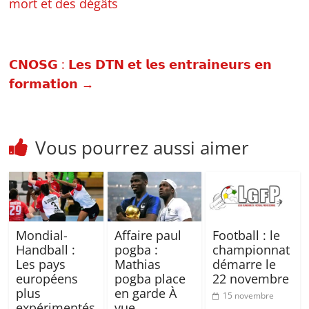
mort et des dégâts
𝗖𝗡𝗢𝗦𝗚 : 𝗟𝗲𝘀 𝗗𝗧𝗡 𝗲𝘁 𝗹𝗲𝘀 𝗲𝗻𝘁𝗿𝗮𝗶𝗻𝗲𝘂𝗿𝘀 𝗲𝗻
𝗳𝗼𝗿𝗺𝗮𝘁𝗶𝗼𝗻
→
Vous pourrez aussi aimer
Mondial-
Affaire paul
Football : le
Handball :
pogba :
championnat
Les pays
Mathias
démarre le
européens
pogba place
22 novembre
plus
en garde À
15 novembre
expérimentés
vue