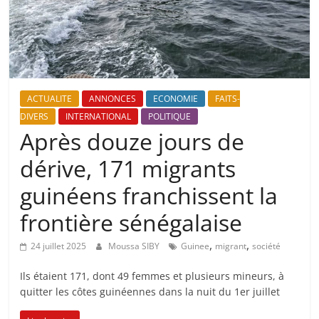
ACTUALITE
ANNONCES
ECONOMIE
FAITS-
DIVERS
INTERNATIONAL
POLITIQUE
Après douze jours de
dérive, 171 migrants
guinéens franchissent la
frontière sénégalaise
,
,
24 juillet 2025
Moussa SIBY
Guinee
migrant
société
Ils étaient 171, dont 49 femmes et plusieurs mineurs, à
quitter les côtes guinéennes dans la nuit du 1er juillet