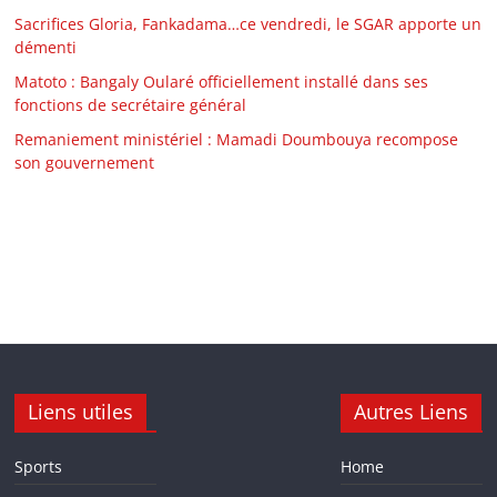
Sacrifices Gloria, Fankadama…ce vendredi, le SGAR apporte un
démenti
Matoto : Bangaly Oularé officiellement installé dans ses
fonctions de secrétaire général
Remaniement ministériel : Mamadi Doumbouya recompose
son gouvernement
Liens utiles
Autres Liens
Sports
Home