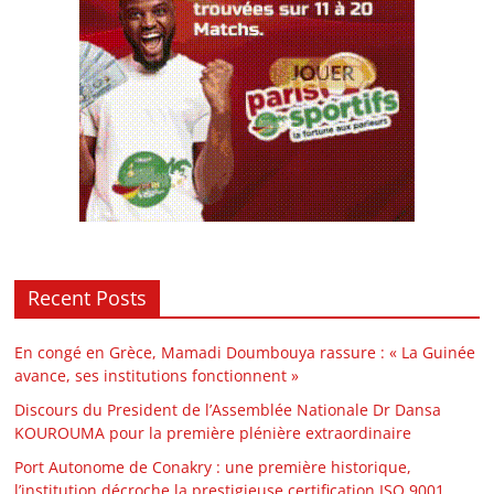
Recent Posts
En congé en Grèce, Mamadi Doumbouya rassure : « La Guinée
avance, ses institutions fonctionnent »
Discours du President de l’Assemblée Nationale Dr Dansa
KOUROUMA pour la première plénière extraordinaire
Port Autonome de Conakry : une première historique,
l’institution décroche la prestigieuse certification ISO 9001