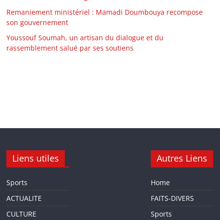
Remaniement ministériel : Mamadi Doumbouya recompose
son gouvernement
Youssouf Soumah, un artisan du dialogue et du
rassemblement salué par ses soutiens
Liens utiles
Autres Liens
Sports
Home
ACTUALITE
FAITS-DIVERS
CULTURE
Sports