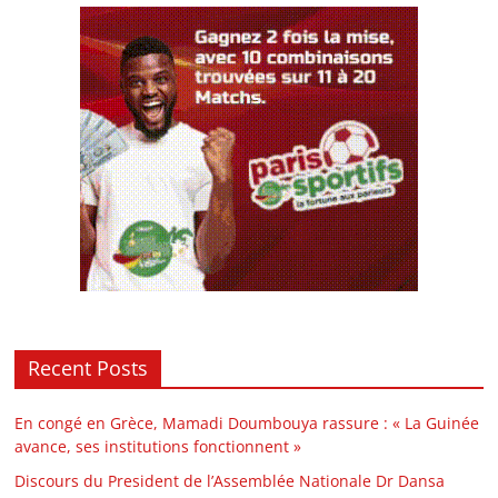
Recent Posts
En congé en Grèce, Mamadi Doumbouya rassure : « La Guinée
avance, ses institutions fonctionnent »
Discours du President de l’Assemblée Nationale Dr Dansa