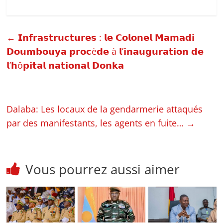
←
𝗜𝗻𝗳𝗿𝗮𝘀𝘁𝗿𝘂𝗰𝘁𝘂𝗿𝗲𝘀 : 𝗹𝗲 𝗖𝗼𝗹𝗼𝗻𝗲𝗹 𝗠𝗮𝗺𝗮𝗱𝗶
𝗗𝗼𝘂𝗺𝗯𝗼𝘂𝘆𝗮 𝗽𝗿𝗼𝗰è𝗱𝗲 à 𝗹’𝗶𝗻𝗮𝘂𝗴𝘂𝗿𝗮𝘁𝗶𝗼𝗻 𝗱𝗲
𝗹’𝗵ô𝗽𝗶𝘁𝗮𝗹 𝗻𝗮𝘁𝗶𝗼𝗻𝗮𝗹 𝗗𝗼𝗻𝗸𝗮
Dalaba: Les locaux de la gendarmerie attaqués
par des manifestants, les agents en fuite…
→
Vous pourrez aussi aimer