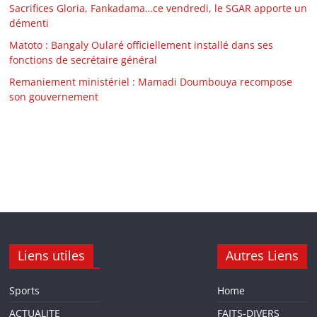
Sacrifices Gloria, Fankadama…ce vendredi, le SGAR apporte un
démenti
Matoto : Bangaly Oularé officiellement installé dans ses
fonctions de secrétaire général
Remaniement ministériel : Mamadi Doumbouya recompose
son gouvernement
Liens utiles
Autres Liens
Sports
Home
ACTUALITE
FAITS-DIVERS