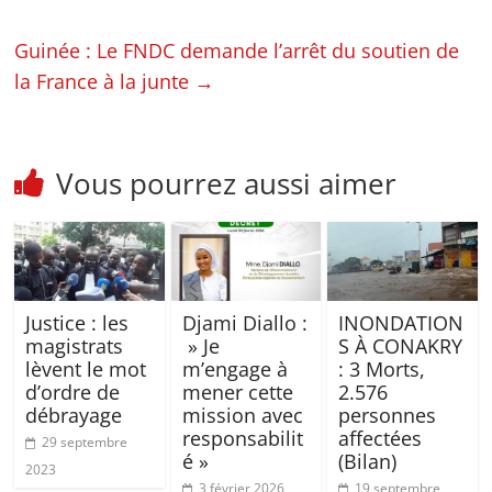
Guinée : Le FNDC demande l’arrêt du soutien de
la France à la junte
→
Vous pourrez aussi aimer
Justice : les
Djami Diallo :
INONDATION
magistrats
» Je
S À CONAKRY
lèvent le mot
m’engage à
: 3 Morts,
d’ordre de
mener cette
2.576
débrayage
mission avec
personnes
responsabilit
affectées
29 septembre
é »
(Bilan)
2023
3 février 2026
19 septembre