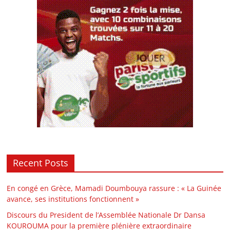
Recent Posts
En congé en Grèce, Mamadi Doumbouya rassure : « La Guinée
avance, ses institutions fonctionnent »
Discours du President de l’Assemblée Nationale Dr Dansa
KOUROUMA pour la première plénière extraordinaire