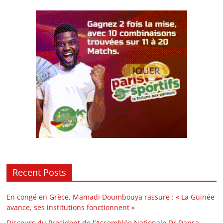
Recent Posts
En congé en Grèce, Mamadi Doumbouya rassure : « La Guinée
avance, ses institutions fonctionnent »
Discours du President de l’Assemblée Nationale Dr Dansa