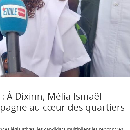
 : À Dixinn, Mélia Ismaël
agne au cœur des quartiers
s législatives, les candidats multiplient les rencontres