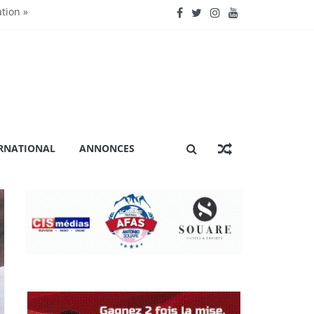
ation »
nctionnent »
énière extraordinaire
 certification ISO 9001
RNATIONAL
ANNONCES