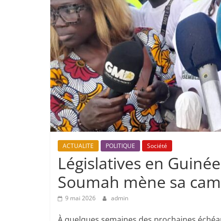
ACTUALITE
POLITIQUE
Société
Législatives en Guinée
Soumah mène sa camp
9 mai 2026
admin
À quelques semaines des prochaines échéance