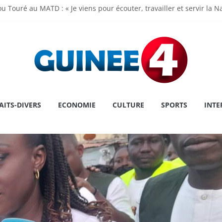
u Touré au MATD : « Je viens pour écouter, travailler et servir la N
madi Doumbouya rassure : « La Guinée avance, ses institutions fo
 de l’Assemblée Nationale Dr Dansa KOUROUMA pour la première pl
ry : une première historique, l’institution décroche la prestigieuse
 le cap sur la Grèce pour un congé
AITS-DIVERS
ECONOMIE
CULTURE
SPORTS
INTE