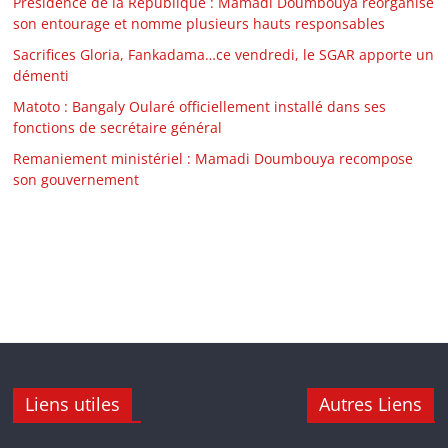
Présidence de la République : Mamadi Doumbouya réorganise
son entourage et nomme plusieurs hauts responsables
Sacrifices Gloria, Fankadama…ce vendredi, le SGAR apporte un
démenti
Matoto : Bangaly Oularé officiellement installé dans ses
fonctions de secrétaire général
Remaniement ministériel : Mamadi Doumbouya recompose
son gouvernement
Liens utiles
Autres Liens