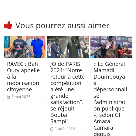
Vous pourrez aussi aimer
RAVEC : Bah
JO de PARIS
« Le Général
Oury appelle
2024: “Notre
Mamadi
à la
retour à cette
Doumbouya
mobilisation
compétition
a
citoyenne
a été une
dépersonnali
grande
sé
6 mai 2025
satisfaction”,
l’administrati
se réjouit
on publique
Bouba
», selon Gl
Sampil
Amara
Camara
1 août 2024
depuis