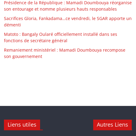
Présidence de la République : Mamadi Doumbouya réorganise
son entourage et nomme plusieurs hauts responsables
Sacrifices Gloria, Fankadama…ce vendredi, le SGAR apporte un
démenti
Matoto : Bangaly Oularé officiellement installé dans ses
fonctions de secrétaire général
Remaniement ministériel : Mamadi Doumbouya recompose
son gouvernement
Liens utiles
Autres Liens