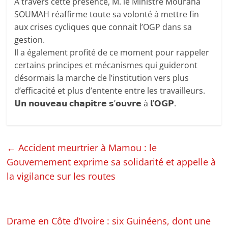
A travers cette présence, M. le Ministre Mourana
SOUMAH réaffirme toute sa volonté à mettre fin
aux crises cycliques que connait l’OGP dans sa
gestion.
Il a également profité de ce moment pour rappeler
certains principes et mécanismes qui guideront
désormais la marche de l’institution vers plus
d’efficacité et plus d’entente entre les travailleurs.
𝗨𝗻 𝗻𝗼𝘂𝘃𝗲𝗮𝘂 𝗰𝗵𝗮𝗽𝗶𝘁𝗿𝗲 𝘀’𝗼𝘂𝘃𝗿𝗲 à 𝗹’𝗢𝗚𝗣.
←
Accident meurtrier à Mamou : le
Gouvernement exprime sa solidarité et appelle à
la vigilance sur les routes
Drame en Côte d’Ivoire : six Guinéens, dont une