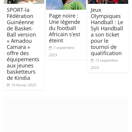
SPORT-la
Jeux
Page noire :
Fédération
Olympiques
Une légende
Guinéenne
Handball : Le
du football
de Basket-
Syli Handball
Africain s’est
Ball version
a son ticket
éteint
« Amadou
pour le
Camara »
tournoi de
3 septembre
offre des
qualification
2023
équipements
13 septembre
aux jeunes
2023
basketteurs
de Kindia
19 février 2023