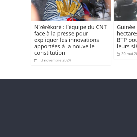
N’zérékoré : l’équipe du CNT
Guinée :
face à la presse pour
hectare
expliquer les innovations
BTP pou
apportées à la nouvelle
leurs s
constitution
30 mai 2
13 novembre 2024