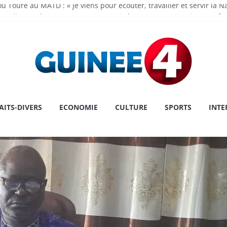
u Touré au MATD : « Je viens pour écouter, travailler et servir la N
madi Doumbouya rassure : « La Guinée avance, ses institutions fo
 de l’Assemblée Nationale Dr Dansa KOUROUMA pour la première pl
ry : une première historique, l’institution décroche la prestigieuse
 le cap sur la Grèce pour un congé
AITS-DIVERS
ECONOMIE
CULTURE
SPORTS
INTE