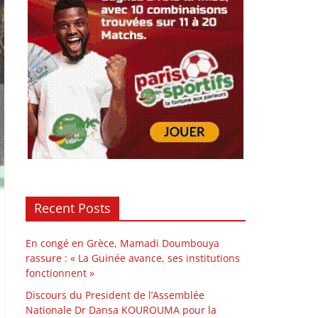
Recent Posts
En congé en Grèce, Mamadi Doumbouya
rassure : « La Guinée avance, ses institutions
fonctionnent »
Discours du President de l’Assemblée
Nationale Dr Dansa KOUROUMA pour la