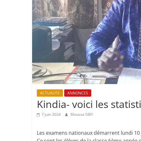
ACTUALITE
ANNONCES
Kindia- voici les stat
7 juin 2024
Moussa SIBY
Les examens nationaux démarrent lundi 10 ju
Ce sont les élèves de la classe 6ème année qu