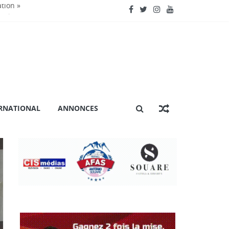
ation »
nctionnent »
énière extraordinaire
 certification ISO 9001
RNATIONAL
ANNONCES