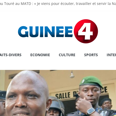
u Touré au MATD : « Je viens pour écouter, travailler et servir la N
madi Doumbouya rassure : « La Guinée avance, ses institutions fo
 de l’Assemblée Nationale Dr Dansa KOUROUMA pour la première pl
ry : une première historique, l’institution décroche la prestigieuse
 le cap sur la Grèce pour un congé
AITS-DIVERS
ECONOMIE
CULTURE
SPORTS
INTE