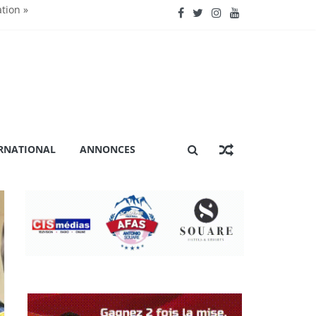
ation »
nctionnent »
énière extraordinaire
 certification ISO 9001
RNATIONAL
ANNONCES