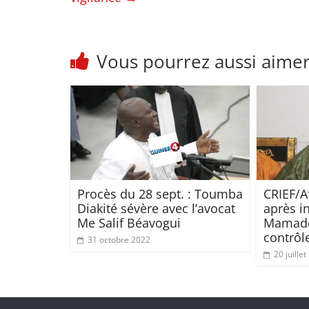
Vous pourrez aussi aime
Procès du 28 sept. : Toumba
CRIEF/Af
Diakité sévère avec l’avocat
après i
Me Salif Béavogui
Mamadou
contrôle
31 octobre 2022
20 juille