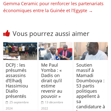
Gemma Ceramic pour renforcer les partenariats
économiques entre la Guinée et l’Egypte
→
Vous pourrez aussi aimer
DCPJ : les
Me Paul
Soutien
présumés
Yomba : «
massif à
assassins
Dadis on
Mamadi
d’Elhadj
dirait qu’il
Doumbouya :
Hassimiou
estime
53 partis
Diallo
revenir au
politiques
présentés
pouvoir »
appellent à
sa
25 septembre
13 décembre
candidature à
2024
2022