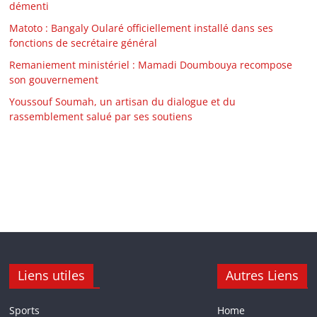
démenti
Matoto : Bangaly Oularé officiellement installé dans ses
fonctions de secrétaire général
Remaniement ministériel : Mamadi Doumbouya recompose
son gouvernement
Youssouf Soumah, un artisan du dialogue et du
rassemblement salué par ses soutiens
Liens utiles
Autres Liens
Sports
Home