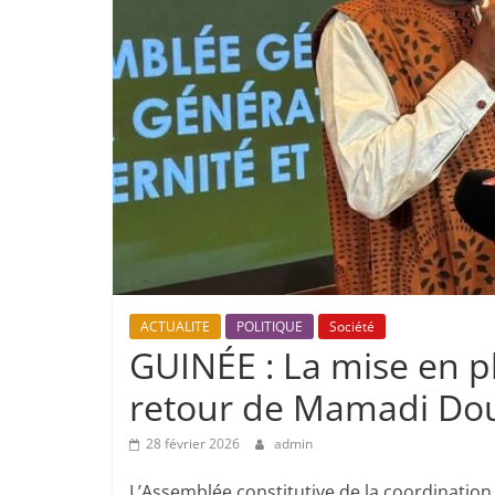
ACTUALITE
POLITIQUE
Société
GUINÉE : La mise en p
retour de Mamadi D
28 février 2026
admin
L’Assemblée constitutive de la coordination