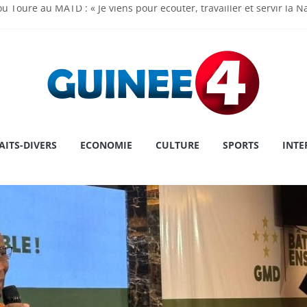
u Touré au MATD : « Je viens pour écouter, travailler et servir la N
madi Doumbouya rassure : « La Guinée avance, ses institutions fo
 de l’Assemblée Nationale Dr Dansa KOUROUMA pour la première pl
ry : une première historique, l’institution décroche la prestigieuse
 le cap sur la Grèce pour un congé
AITS-DIVERS
ECONOMIE
CULTURE
SPORTS
INTE