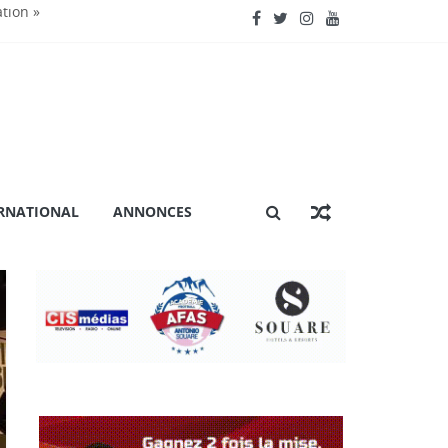
ation »
nctionnent »
énière extraordinaire
 certification ISO 9001
RNATIONAL
ANNONCES