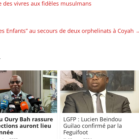
re des vivres aux fidèles musulmans
s Enfants” au secours de deux orphelinats à Coyah
r
 Oury Bah rassure
LGFP : Lucien Beindou
lections auront lieu
Guilao confirmé par la
année
Feguifoot