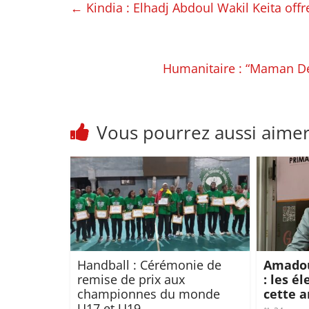
←
Kindia : Elhadj Abdoul Wakil Keita off
Humanitaire : “Maman De
Vous pourrez aussi aime
Handball : Cérémonie de
Amadou
remise de prix aux
: les é
championnes du monde
cette 
U17 et U19