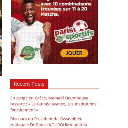
Recent Posts
En congé en Grèce, Mamadi Doumbouya
rassure : « La Guinée avance, ses institutions
fonctionnent »
Discours du President de l’Assemblée
Nationale Dr Dansa KOUROUMA pour la