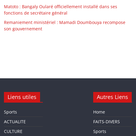
Matoto : Bangaly Oularé officiellement installé dans ses
fonctions de secrétaire général
Remaniement ministériel : Mamadi Doumbouya recompose
son gouvernement
Liens utiles
Autres Liens
Sports
Home
ACTUALITE
FAITS-DIVERS
CULTURE
Sports