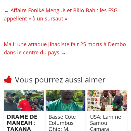
←
Affaire Foniké Menguè et Billo Bah : les FSG
appellent « à un sursaut »
Mali: une attaque jihadiste fait 25 morts à Dembo
dans le centre du pays
→
Vous pourrez aussi aimer
𝗗𝗥𝗔𝗠𝗘 𝗗𝗘
Basse Côte
USA: Lamine
𝗠𝗔𝗡𝗘𝗔𝗛 :
Columbus
Samou
𝗧𝗔𝗞𝗔𝗡𝗔
Ohio: M.
Camara