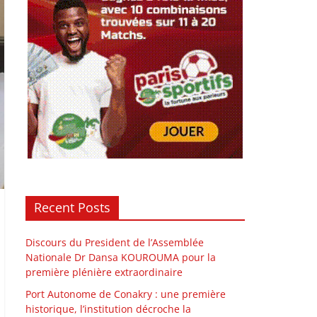
Recent Posts
Discours du President de l’Assemblée
Nationale Dr Dansa KOUROUMA pour la
première plénière extraordinaire
Port Autonome de Conakry : une première
historique, l’institution décroche la