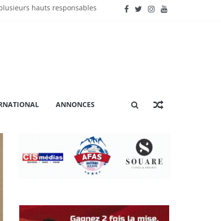
lusieurs hauts responsables
énière extraordinaire
 certification ISO 9001
ation »
RNATIONAL
ANNONCES