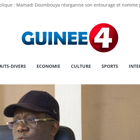
ublique : Mamadi Doumbouya réorganise son entourage et nomme p
 de l’Assemblée Nationale Dr Dansa KOUROUMA pour la première pl
ry : une première historique, l’institution décroche la prestigieuse
 le cap sur la Grèce pour un congé
u Touré au MATD : « Je viens pour écouter, travailler et servir la N
AITS-DIVERS
ECONOMIE
CULTURE
SPORTS
INTE