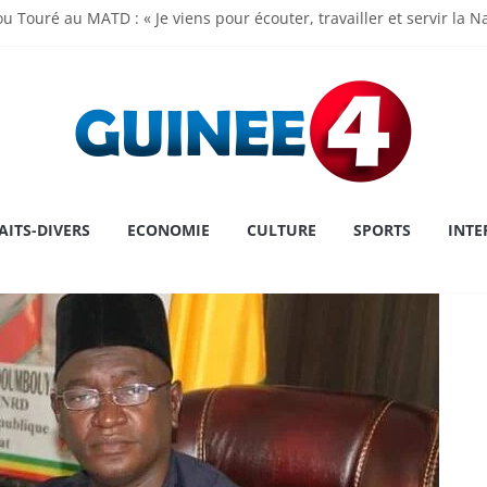
u Touré au MATD : « Je viens pour écouter, travailler et servir la N
madi Doumbouya rassure : « La Guinée avance, ses institutions fo
 de l’Assemblée Nationale Dr Dansa KOUROUMA pour la première pl
ry : une première historique, l’institution décroche la prestigieuse
 le cap sur la Grèce pour un congé
AITS-DIVERS
ECONOMIE
CULTURE
SPORTS
INTE