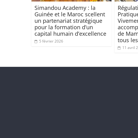
Simandou Academy : la
Régulat
Guinée et le Maroc scellent
Pratiqu
un partenariat stratégique
Viveme
pour la formation d’un
accomp
capital humain d’excellence
de Mam
tous le
5 février 2026
11 avril 