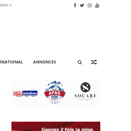
ation »
nctionnent »
énière extraordinaire
 certification ISO 9001
RNATIONAL
ANNONCES