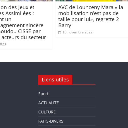
ion des Jeux et
AVC de Lounceny Mara « la
es Assimilées :
mobilisation n’est pas de
nt un
taille pour lui», regrette 2
agnement sincère
Barry
oudou CISSE par
10 novembre 2022
s acteurs du secteur
2023
Liens utiles
Sports
ACTUALITE
CULTURE
FAITS-DIVERS