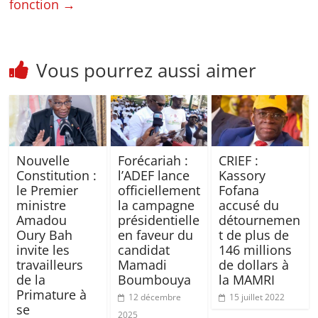
fonction
→
Vous pourrez aussi aimer
Nouvelle
Forécariah :
CRIEF :
Constitution :
l’ADEF lance
Kassory
le Premier
officiellement
Fofana
ministre
la campagne
accusé du
Amadou
présidentielle
détournemen
Oury Bah
en faveur du
t de plus de
invite les
candidat
146 millions
travailleurs
Mamadi
de dollars à
de la
Boumbouya
la MAMRI
Primature à
12 décembre
15 juillet 2022
se
2025