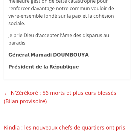
meilleure gestion de cette catastrophe pour
renforcer davantage notre commun vouloir de
vivre-ensemble fondé sur la paix et la cohésion
sociale.
Je prie Dieu d’accepter l’âme des disparus au
paradis.
𝗚𝗲́𝗻𝗲́𝗿𝗮𝗹 𝗠𝗮𝗺𝗮𝗱𝗶 𝗗𝗢𝗨𝗠𝗕𝗢𝗨𝗬𝗔
𝗣𝗿𝗲́𝘀𝗶𝗱𝗲𝗻𝘁 𝗱𝗲 𝗹𝗮 𝗥𝗲́𝗽𝘂𝗯𝗹𝗶𝗾𝘂𝗲
←
N’Zérékoré : 56 morts et plusieurs blessés
(Bilan provisoire)
Kindia : les nouveaux chefs de quartiers ont pris