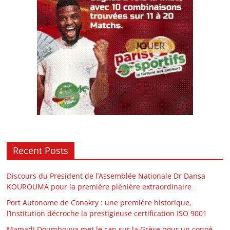
Recent Posts
Discours du President de l’Assemblée Nationale Dr Dansa
KOUROUMA pour la première plénière extraordinaire
Port Autonome de Conakry : une première historique,
l’institution décroche la prestigieuse certification ISO 9001
Mamadi Doumbouya met le cap sur la Grèce pour un congé