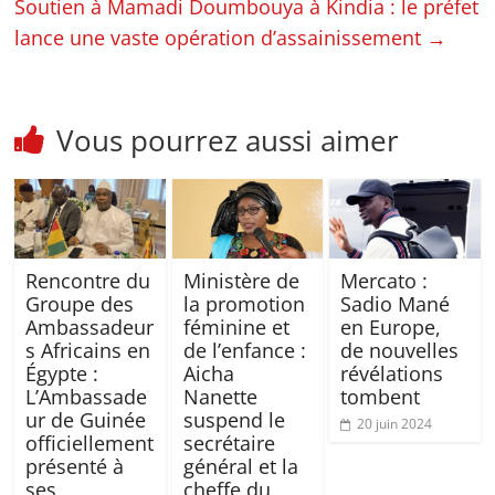
Soutien à Mamadi Doumbouya à Kindia : le préfet
lance une vaste opération d’assainissement
→
Vous pourrez aussi aimer
Rencontre du
Ministère de
Mercato :
Groupe des
la promotion
Sadio Mané
Ambassadeur
féminine et
en Europe,
s Africains en
de l’enfance :
de nouvelles
Égypte :
Aicha
révélations
L’Ambassade
Nanette
tombent
ur de Guinée
suspend le
20 juin 2024
officiellement
secrétaire
présenté à
général et la
ses
cheffe du