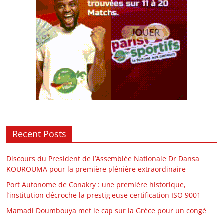
Recent Posts
Discours du President de l’Assemblée Nationale Dr Dansa
KOUROUMA pour la première plénière extraordinaire
Port Autonome de Conakry : une première historique,
l’institution décroche la prestigieuse certification ISO 9001
Mamadi Doumbouya met le cap sur la Grèce pour un congé