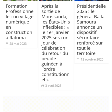
Formation
Après la
Présidentielle
Professionnel
sortie de
2025 : le
le : un village
Morissanda,
général Balla
numérique
les États-Unis
Samoura
en
inflexibles : «
annonce un
construction
le 1er janvier
dispositif
à Ratoma
2025 sera un
sécuritaire
jour de
renforcé sur
28 mai 2023
célébration
tout le
du retour du
territoire
peuple
12 octobre 2025
guinéen à
l’ordre
constitutionn
el »
3 avril 2023