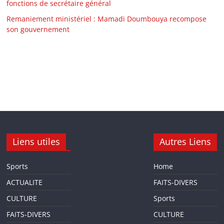
fonctions de secrétaire général
Remaniement ministériel : Mamadi Doumbouya recompose
son gouvernement
Liens utiles
Autres Liens
Sports
Home
ACTUALITE
FAITS-DIVERS
CULTURE
Sports
FAITS-DIVERS
CULTURE