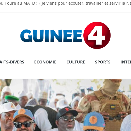
u Touré au MATD : « Je viens pour écouter, travailler et servir la N
madi Doumbouya rassure : « La Guinée avance, ses institutions fo
 de l’Assemblée Nationale Dr Dansa KOUROUMA pour la première pl
ry : une première historique, l’institution décroche la prestigieuse
 le cap sur la Grèce pour un congé
AITS-DIVERS
ECONOMIE
CULTURE
SPORTS
INTE