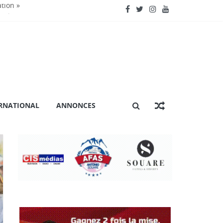
ation »
nctionnent »
énière extraordinaire
 certification ISO 9001
RNATIONAL
ANNONCES