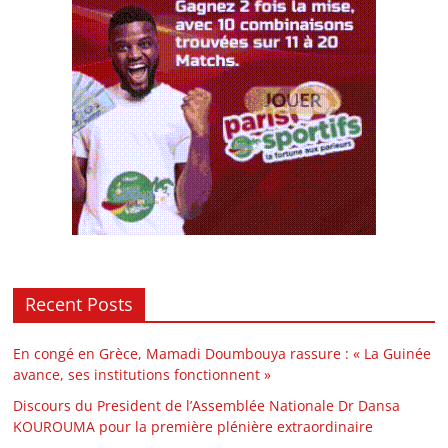
Recent Posts
En congé en Grèce, Mamadi Doumbouya rassure : « La Guinée
avance, ses institutions fonctionnent »
Discours du President de l’Assemblée Nationale Dr Dansa
KOUROUMA pour la première plénière extraordinaire