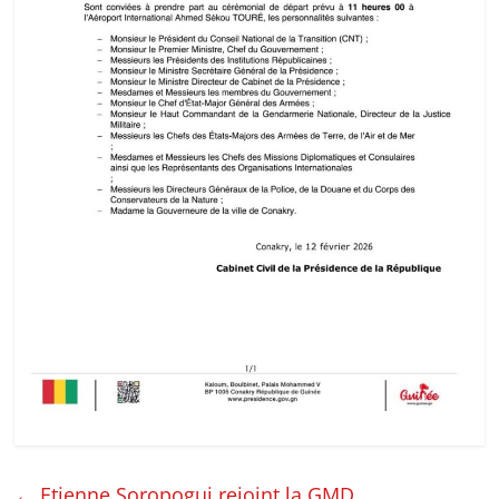
←
Etienne Soropogui rejoint la GMD