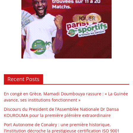
Recent Posts
En congé en Grèce, Mamadi Doumbouya rassure : « La Guinée
avance, ses institutions fonctionnent »
Discours du President de l’Assemblée Nationale Dr Dansa
KOUROUMA pour la première plénière extraordinaire
Port Autonome de Conakry : une première historique,
l’institution décroche la prestigieuse certification ISO 9001